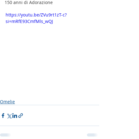
150 anni di Adorazione
https://youtu.be/ZVu9rt1zT-c?
si=mRfE93CmfMls_wQJ
Omelie