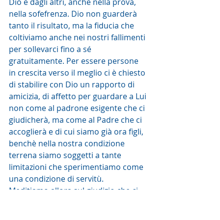
Dio e dagli altri, anche nella prova, 
nella sofefrenza. Dio non guarderà 
tanto il risultato, ma la fiducia che 
coltiviamo anche nei nostri fallimenti 
per sollevarci fino a sé 
gratuitamente. Per essere persone 
in crescita verso il meglio ci è chiesto 
di stabilire con Dio un rapporto di 
amicizia, di affetto per guardare a Lui 
non come al padrone esigente che ci 
giudicherà, ma come al Padre che ci 
accoglierà e di cui siamo già ora figli, 
benchè nella nostra condizione 
terrena siamo soggetti a tante 
limitazioni che sperimentiamo come 
una condizione di servitù. 
Meditiamo allora sul giudizio che ci 
attende chiedendo il dono di 
crescere nell'amore, in attesa del 