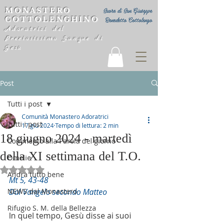
MONASTERO
Suore di San Giuseppe
COTTOLENGHINO
Benedetto Cottolengo
Adoratrici del
Preziosissimo Sangue di
Gesù
Post
Tutti i post
Comunità Monastero Adoratrici
Tutti i post
17 giu 2024
Tempo di lettura: 2 min
18 giugno 2024 - martedì
Commento alla Parola del giorno
della XI settimana del T.O.
Omelie
Valutazione NaN stelle su 5.
Andrà tutto bene
Mt 5, 43-48
NEWS dal Monastero
Dal Vangelo secondo Matteo
Rifugio S. M. della Bellezza
In quel tempo, Gesù disse ai suoi 