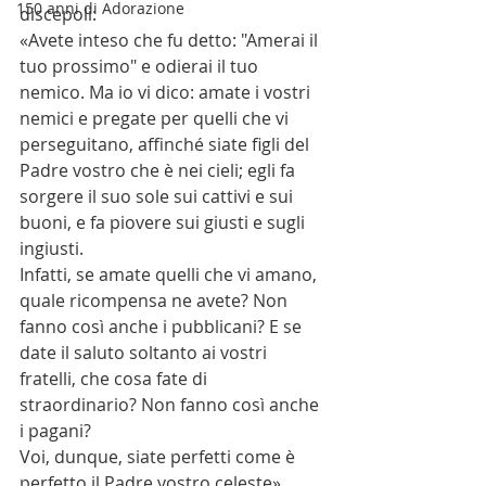
150 anni di Adorazione
discepoli:
«Avete inteso che fu detto: "Amerai il 
tuo prossimo" e odierai il tuo 
nemico. Ma io vi dico: amate i vostri 
nemici e pregate per quelli che vi 
perseguitano, affinché siate figli del 
Padre vostro che è nei cieli; egli fa 
sorgere il suo sole sui cattivi e sui 
buoni, e fa piovere sui giusti e sugli 
ingiusti.
Infatti, se amate quelli che vi amano, 
quale ricompensa ne avete? Non 
fanno così anche i pubblicani? E se 
date il saluto soltanto ai vostri 
fratelli, che cosa fate di 
straordinario? Non fanno così anche 
i pagani?
Voi, dunque, siate perfetti come è 
perfetto il Padre vostro celeste».