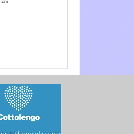
ioni
glio 2026 - 15a Domenica
.O. anno A