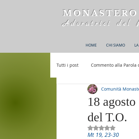
MONASTERO
Adoratrici del 
HOME
CHI SIAMO
LA
Tutti i post
Commento alla Parola 
Comunità Monaste
Rifugio S. M. della Bellezza
18 agosto
del T.O.
Valutazione NaN st
Mt 19, 23-30