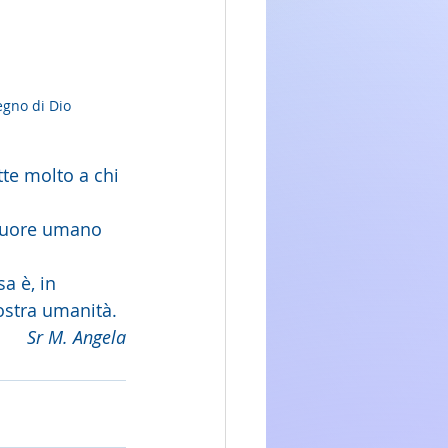
egno di Dio
te molto a chi 
 cuore umano 
a è, in 
nostra umanità.
Sr M. Angela