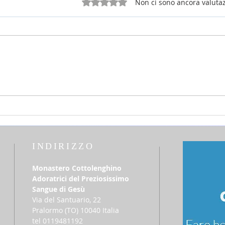
Valutazione 0 stelle su 5.
Non ci sono ancora valutaz
25 luglio 2026 - sabato della 16a
12 lu
settimana Tempo Ordinario
del T
INDIRIZZO
Monastero Cottolenghino
Adoratrici del Preziosissimo
Sangue di Gesù
Via del Santuario, 22
​Pralormo (TO) 10040 Italia
tel 0119481192