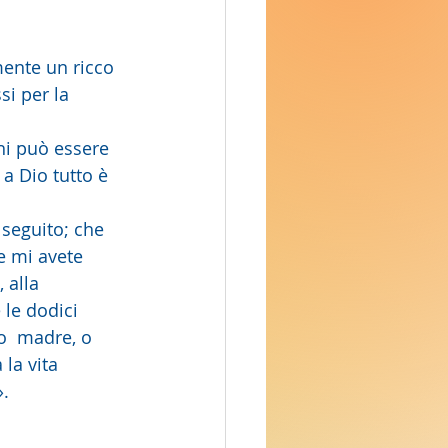
lmente un ricco 
si per la 
a Dio tutto è 
e mi avete 
 alla 
 le dodici 
 o  madre, o 
 la vita 
».