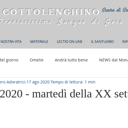
Suore di Sa
 COTTOLENGHINO
Preziosissimo Sangue di Gesù
 NOSTRA VITA
MATERIALE
LECTIO ON-LINE
IL SANTUARIO
IN
del giorno
Omelie
Andrà tutto bene
NEWS dal Mon
ro Adoratrici
17 ago 2020
Tempo di lettura: 1 min
150 anni di Adorazione
 2020 - martedì della XX se
elle su 5.