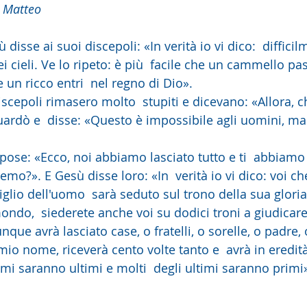
 Matteo
disse ai suoi discepoli: «In verità io vi dico:  diffici
i cieli. Ve lo ripeto: è più  facile che un cammello pas
 un ricco entri  nel regno di Dio».
uardò e  disse: «Questo è impossibile agli uomini, ma 
o?». E Gesù disse loro: «In  verità io vi dico: voi ch
iglio dell'uomo  sarà seduto sul trono della sua gloria,
ndo,  siederete anche voi su dodici troni a giudicare
unque avrà lasciato case, o fratelli, o sorelle, o padre,
 mio nome, riceverà cento volte tanto e  avrà in eredità
imi saranno ultimi e molti  degli ultimi saranno primi
 