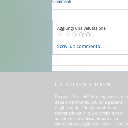
Commenti
Aggiungi una valutazione
2 agosto 2026 - 18a Domenica
Scrivi un commento...
del T.O. anno A
LA NOSTRA RETE
Da quasi 2 secoli Cottolengo assiste in
Italia e nel mondo 500 mila pazienti
negli ospedali, 5mila bambini nei
servizi educativi, più di 5mila disabili,
anziani e senza fissa dimora a cui
viene data accoglienza e oltre 130mila