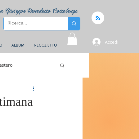
n Giuseppe Benedetto Cottolengo
Accedi
FO
ALBUM
NEGOZIETTO
astero
ttimana