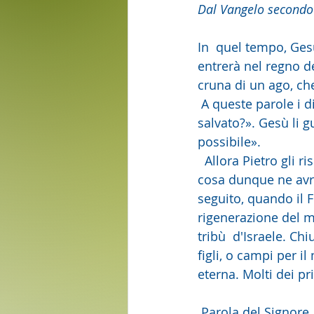
Dal Vangelo secondo
In  quel tempo, Gesù 
entrerà nel regno de
cruna di un ago, che
 A queste parole i discepoli rimasero molto  stupiti e dicevano: «Allora, chi può essere 
salvato?». Gesù li g
possibile».
  Allora Pietro gli rispose: «Ecco, noi abbiamo lasciato tutto e ti  abbiamo seguito; che 
cosa dunque ne avrem
seguito, quando il F
rigenerazione del mo
tribù  d'Israele. Chi
figli, o campi per il
eterna. Molti dei pr
 Parola del Signore.