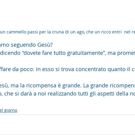
e un cammello passi per la cruna di un ago, che un ricco entri  nel r
amo seguendo Gesù?
icendo “dovete fare tutto gratuitamente”, ma promet
ffare da poco: in esso si trova concentrato quanto il
 Gesù, ma la ricompensa è grande. La grande ricompens
o, che si darà a noi realizzando tutti gli aspetti della 
el giorno