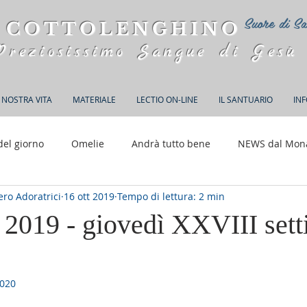
Suore di Sa
 COTTOLENGHINO
Preziosissimo Sangue di Gesù
 NOSTRA VITA
MATERIALE
LECTIO ON-LINE
IL SANTUARIO
IN
del giorno
Omelie
Andrà tutto bene
NEWS dal Mon
ro Adoratrici
16 ott 2019
Tempo di lettura: 2 min
150 anni di Adorazione
e 2019 - giovedì XXVIII set
2020
elle su 5.