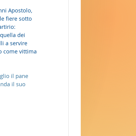
nni Apostolo, 
e fiere sotto 
tirio: 
quella dei 
li a servire 
o come vittima
glio il pane
anda il suo 