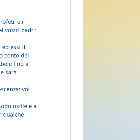
ofeti, e i 
i vostri padri: 
o conto del 
bele fino al 
ne sarà  
n qualche 