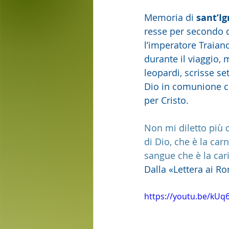
Memoria di 
sant’Ig
resse per secondo d
l’imperatore Traian
durante il viaggio, 
leopardi, scrisse set
Dio in comunione c
per Cristo.
Non mi diletto più d
di Dio, che è la car
sangue che è la cari
Dalla «Lettera ai Ro
https://youtu.be/k