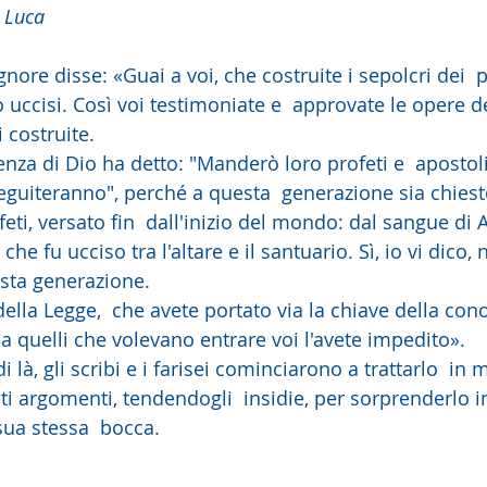
 Luca
gnore disse: «Guai a voi, che costruite i sepolcri dei  pr
o uccisi. Così voi testimoniate e  approvate le opere de
i costruite.
guiteranno", perché a questa  generazione sia chiest
feti, versato fin  dall'inizio del mondo: dal sangue di A
che fu ucciso tra l'altare e il santuario. Sì, io vi dico, 
sta generazione.
e a quelli che volevano entrare voi l'avete impedito».
ti argomenti, tendendogli  insidie, per sorprenderlo i
sua stessa  bocca. 