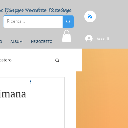
n Giuseppe Benedetto Cottolengo
Accedi
FO
ALBUM
NEGOZIETTO
astero
timana