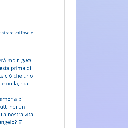
ntrare voi l'avete 
erà molti 
guai
esta prima di 
e ciò che uno 
ale nulla, ma 
memoria di 
utti noi un 
La nostra vita 
ngelo? E’ 