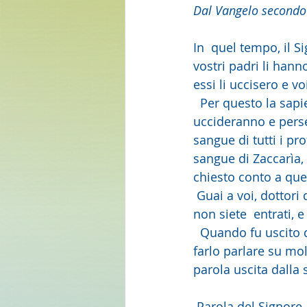
Dal Vangelo secondo
In  quel tempo, il Si
vostri padri li hann
essi li uccisero e vo
  Per questo la sapienza di Dio ha detto: "Manderò loro profeti e  apostoli ed essi li 
uccideranno e perse
sangue di tutti i pro
sangue di Zaccarìa,  
chiesto conto a que
 Guai a voi, dottori della Legge,  che avete portato via la chiave della conoscenza; voi 
non siete  entrati, 
  Quando fu uscito di là, gli scribi e i farisei cominciarono a trattarlo  in modo ostile e a 
farlo parlare su mol
parola uscita dalla 
 Parola del Signore.