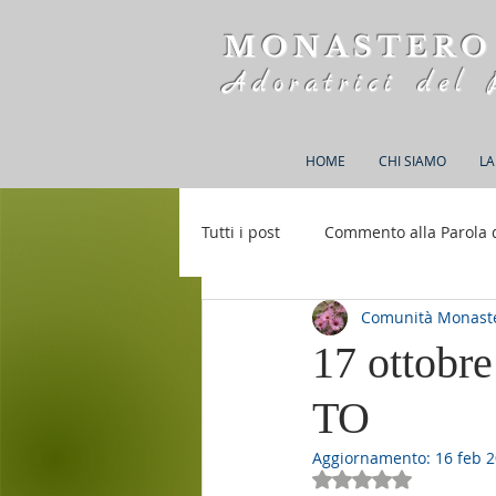
MONASTERO
Adoratrici del 
HOME
CHI SIAMO
LA
Tutti i post
Commento alla Parola 
Comunità Monaste
Rifugio S. M. della Bellezza
17 ottobr
TO
Aggiornamento:
16 feb 
Valutazione NaN st