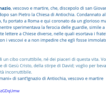
nazio
, vescovo e martire, che, discepolo di san Giova
opo san Pietro la Chiesa di Antiochia. Condannato all
o, fu portato a Roma e qui coronato da un glorioso mar
mentre sperimentava la ferocia delle guardie, simile a 
te lettere a Chiese diverse, nelle quali esortava i fratel
on i vescovi e a non impedire che egli fosse immolat
i un cibo corruttibile, né dei piaceri di questa vita. Vo
ne di Gesù Cristo, della stirpe di David; voglio per bev
tà incorruttibile.
mani» di sant’Ignazio di Antiochia, vescovo e martire
Uq6zGDqUmw