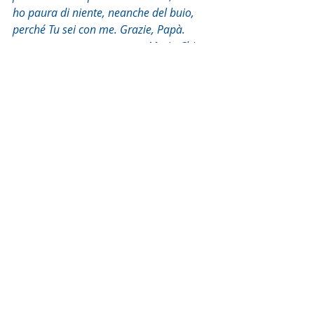
ho paura di niente, neanche del buio, 
perché Tu sei con me. Grazie, Papà. 
Maria Chiara
Commento alla Parola del giorno
Post recenti
Mostra tutti