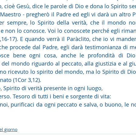
cioè Gesù, dice le parole di Dio e dona lo Spirito sen
il Maestro - pregherò il Padre ed egli vi darà un altro P
r sempre, lo Spirito della verità, che il mondo no
e non lo conosce. Voi lo conoscete perché egli rimane
,16-17). E quando verrà il Paràclito, che io vi mander
à che procede dal Padre, egli darà testimonianza di me
nosce bene ogni cosa, anche le profondità di Dio 
del mondo riguardo al peccato, alla giustizia e al giud
o ricevuto lo spirito del mondo, ma lo Spirito di Dio
nato (1Cor 3,12).
o
, 
Spirito di verità presente in ogni luogo
, 
rso. Tesoro di tutti i beni e sorgente di vita: 
el giorno