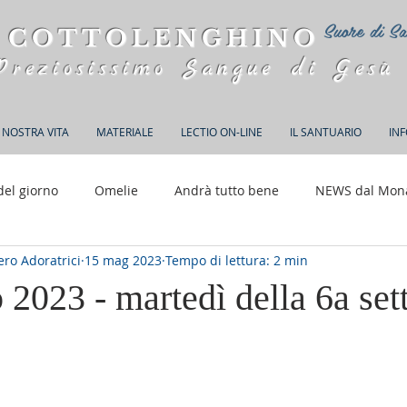
Suore di Sa
 COTTOLENGHINO
Preziosissimo Sangue di Gesù
 NOSTRA VITA
MATERIALE
LECTIO ON-LINE
IL SANTUARIO
IN
del giorno
Omelie
Andrà tutto bene
NEWS dal Mon
ro Adoratrici
15 mag 2023
Tempo di lettura: 2 min
150 anni di Adorazione
 2023 - martedì della 6a se
elle su 5.