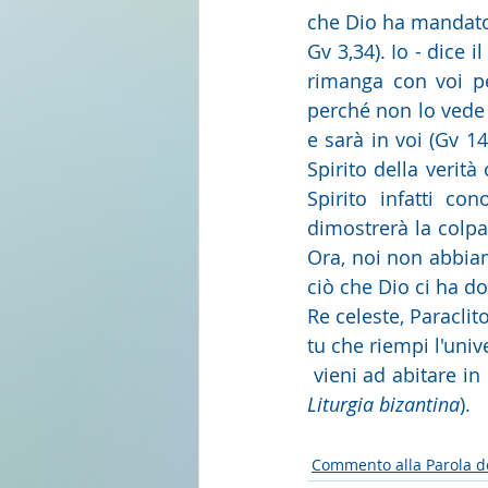
che Dio ha mandato, 
Gv 3,34). Io - dice 
rimanga con voi pe
perché non lo vede 
e sarà in voi (Gv 14
Spirito della verit
Spirito infatti co
dimostrerà la colpa 
Ora, noi non abbiam
ciò che Dio ci ha do
Re celeste, Paraclit
tu che riempi l'unive
Liturgia bizantina
). 
Commento alla Parola d