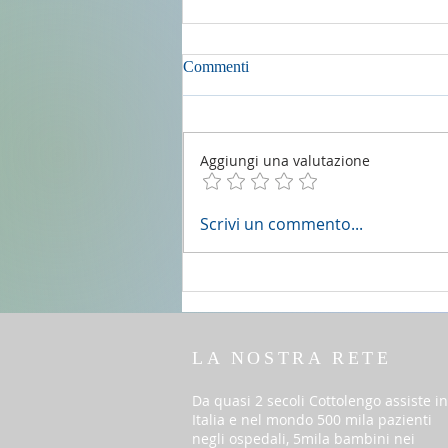
Commenti
Aggiungi una valutazione
2 agosto 2026 - 18a Domenica
Scrivi un commento...
del T.O. anno A
LA NOSTRA RETE
Da quasi 2 secoli Cottolengo assiste in
Italia e nel mondo 500 mila pazienti
negli ospedali, 5mila bambini nei