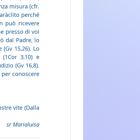
za misura (cfr. 
aràclito perché 
n può ricevere 
 presso di voi 
ò dal Padre, lo 
 (Gv 15,26). Lo 
(1Cor 3,10) e 
izio (Gv 16,8). 
 per conoscere 
 vieni ad abitare in noi, purificaci da ogni peccato e salva, o buono, le nostre vite (Dalla 
sr Marialuisa