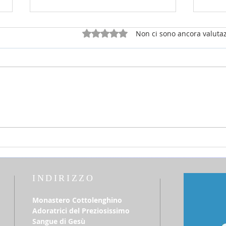
Valutazione 0 stelle su 5.
Non ci sono ancora valutaz
25 luglio 2026 - sabato della 16a
12 lu
settimana Tempo Ordinario
del T
INDIRIZZO
Monastero Cottolenghino
Adoratrici del Preziosissimo
Sangue di Gesù