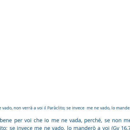
 vado, non verrà a voi il Paràclito; se invece  me ne vado, lo mander
 è bene per voi che io me ne vada, perché, se non m
lito; se invece me ne vado, lo manderò a voi (Gv 16,7). 