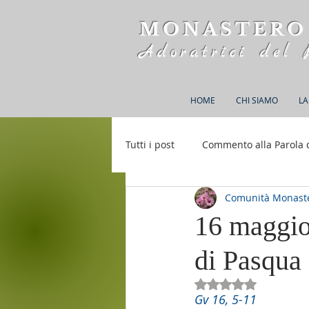
MONASTERO
Adoratrici del 
HOME
CHI SIAMO
LA
Tutti i post
Commento alla Parola 
Comunità Monaste
Rifugio S. M. della Bellezza
16 maggio
di Pasqua
Valutazione NaN st
Gv 16, 5-11