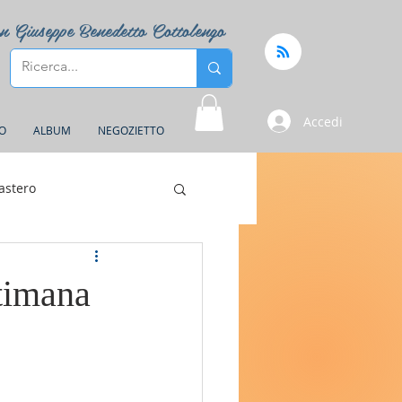
n Giuseppe Benedetto Cottolengo
Accedi
FO
ALBUM
NEGOZIETTO
astero
ttimana