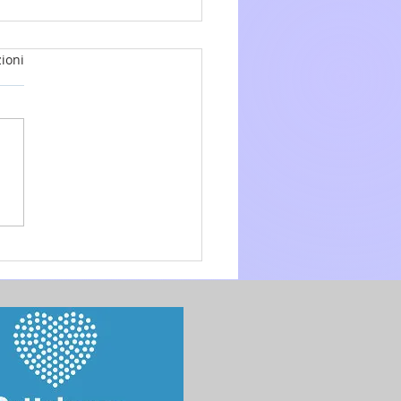
ioni
glio 2026 - 15a Domenica
.O. anno A