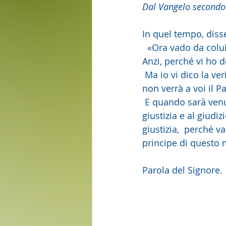
Dal Vangelo secondo
In quel tempo, diss
  «Ora vado da colui che mi ha mandato e nessuno di voi mi domanda: "Dove  vai?". 
Anzi, perché vi ho d
 Ma io vi dico la verità: è bene per voi che io me ne  vada, perché, se non me ne vado, 
non verrà a voi il P
 E quando sarà venuto, dimostrerà la  colpa del mondo riguardo al peccato, alla 
giustizia e al giudi
giustizia,  perché v
principe di questo
Parola del Signore. 