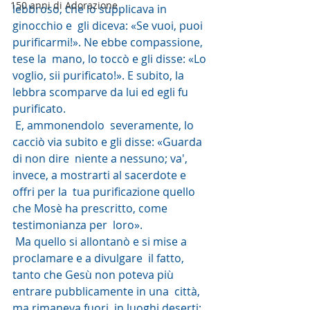
150 anni di Adorazione
lebbroso, che lo supplicava in 
ginocchio e  gli diceva: «Se vuoi, puoi 
purificarmi!». Ne ebbe compassione, 
tese la  mano, lo toccò e gli disse: «Lo 
voglio, sii purificato!». E subito, la  
lebbra scomparve da lui ed egli fu 
purificato.
 E, ammonendolo  severamente, lo 
cacciò via subito e gli disse: «Guarda 
di non dire  niente a nessuno; va', 
invece, a mostrarti al sacerdote e 
offri per la  tua purificazione quello 
che Mosè ha prescritto, come 
testimonianza per  loro».
 Ma quello si allontanò e si mise a 
proclamare e a divulgare  il fatto, 
tanto che Gesù non poteva più 
entrare pubblicamente in una  città, 
ma rimaneva fuori, in luoghi deserti; 