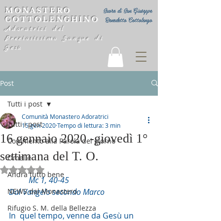
MONASTERO
Suore di San Giuseppe
COTTOLENGHINO
Benedetto Cottolengo
Adoratrici del
Preziosissimo Sangue di
Gesù
Post
Tutti i post
Comunità Monastero Adoratrici
Tutti i post
15 gen 2020
Tempo di lettura: 3 min
16 gennaio 2020 -giovedì 1°
Commento alla Parola del giorno
settimana del T. O.
Omelie
Valutazione NaN stelle su 5.
Andrà tutto bene
Mc 1, 40-45
NEWS dal Monastero
Dal Vangelo secondo Marco
Rifugio S. M. della Bellezza
In  quel tempo, venne da Gesù un 