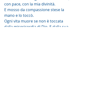
con pace, con la mia divinità. 
E mosso da compassione stese la 
mano e lo toccò. 
Ogni vita muore se non è toccata 
dalla misericordia di Dio. E dalla sua 
carezza, goccia a goccia, ne rinnova 
la vita, nascostamente.
Sr M. del Buon Consiglio
Post recenti
Mostra tutti