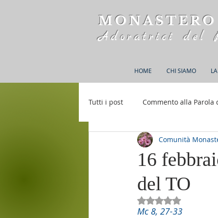
MONASTERO
Adoratrici del 
HOME
CHI SIAMO
LA
Tutti i post
Commento alla Parola 
Comunità Monaste
Rifugio S. M. della Bellezza
16 febbrai
del TO
Valutazione NaN st
Mc 8, 27-33