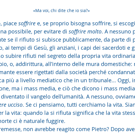
«Ma voi, chi dite che io sia?»
, piace 
soffrire
 e, se proprio bisogna soffrire, si escog
a possibile, per evitare di 
soffrire molto
. A nessuno p
te se il rifiuto si subisce pubblicamente, da parte di
 ai tempi di Gesù, gli anziani, i capi dei sacerdoti e gl
so subire rifiuti nel segreto della propria vita ordinaria
io, o, addirittura, all’interno delle mura domestiche
nte essere rigettati dalla società perché condannat
a più a livello mediatico che in un tribunale... Oggi, in
one, ma i mass media, e ciò che dicono i mass media
è diventato il vangelo dell’umanità. A nessuno, ovviam
ere ucciso
. Se ci pensiamo, tutti cerchiamo la vita. Siam
r la vita: quando la si rifiuta significa che la vita stes
orte ci è naturale fuggire.
 premesse, non avrebbe reagito come Pietro? Dopo av