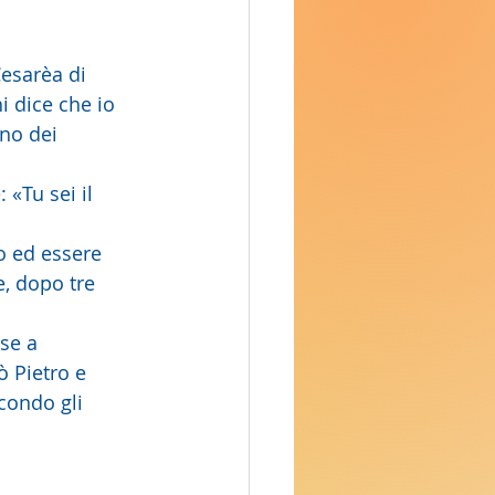
Cesarèa di 
i dice che io 
uno dei 
e, dopo tre 
ò Pietro e 
condo gli 