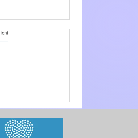
ioni
glio 2026 - 15a Domenica
.O. anno A