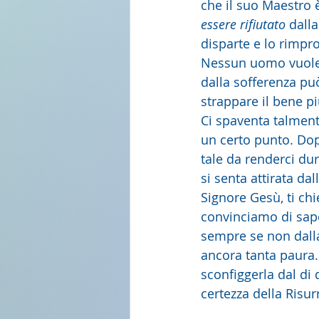
che il suo Maestro è
essere rifiutato
 dall
disparte e lo rimpr
Nessun uomo vuole so
dalla sofferenza può
strappare il bene pi
Ci spaventa talment
un certo punto. Dop
tale da renderci duri
si senta attirata da
Signore Gesù, ti ch
convinciamo di sape
sempre se non dalla
ancora tanta paura. 
sconfiggerla dal di 
certezza della Risu