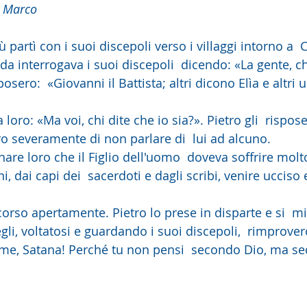
o Marco
 partì con i suoi discepoli verso i villaggi intorno a  
rada interrogava i suoi discepoli  dicendo: «La gente, ch
sposero:  «Giovanni il Battista; altri dicono Elìa e altri 
ro severamente di non parlare di  lui ad alcuno.
ni, dai capi dei  sacerdoti e dagli scribi, venire ucciso 
li, voltatosi e guardando i suoi discepoli,  rimprover
a me, Satana! Perché tu non pensi  secondo Dio, ma se