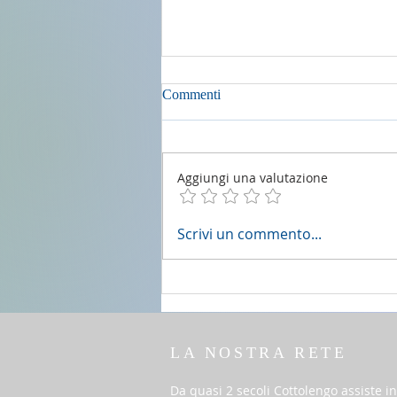
Commenti
Aggiungi una valutazione
2 agosto 2026 - 18a Domenica
Scrivi un commento...
del T.O. anno A
LA NOSTRA RETE
Da quasi 2 secoli Cottolengo assiste in