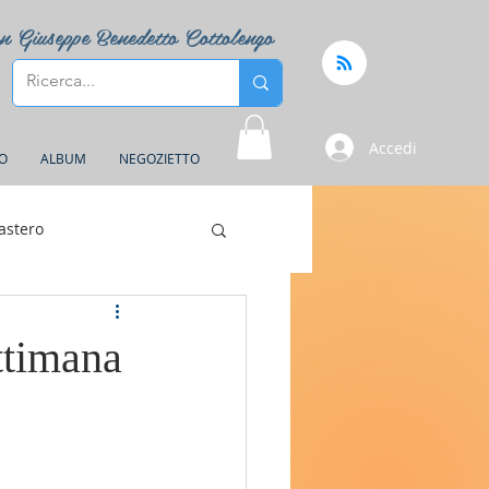
n Giuseppe Benedetto Cottolengo
Accedi
FO
ALBUM
NEGOZIETTO
astero
ttimana