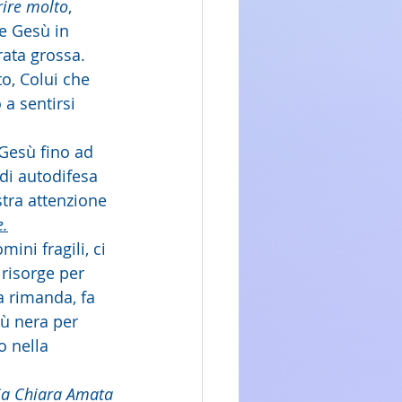
rire molto
, 
e Gesù in 
ata grossa. 
to, Colui che 
a sentirsi 
Gesù fino ad 
di autodifesa 
stra attenzione 
e.
ni fragili, ci 
risorge per 
a rimanda, fa 
iù nera per 
o nella 
ia Chiara Amata