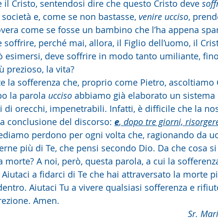
 il Cristo, sentendosi dire che questo Cristo deve 
soff
a società e, come se non bastasse, 
venire ucciso
, prend
overa come se fosse un bambino che l’ha appena spar
ffrire, perché mai, allora, il Figlio dell’uomo, il Cris
 esimersi, deve soffrire in modo tanto umiliante, fino 
ù prezioso, la vita?
e la sofferenza che, proprio come Pietro, ascoltiamo 
o la parola 
ucciso
 abbiamo già elaborato un sistema 
 di orecchi, impenetrabili. Infatti, è difficile che la no
lla conclusione del discorso: 
e
, dopo tre giorni, risorger
iediamo perdono per ogni volta che, ragionando da uomi
rne più di Te, che pensi secondo Dio. Da che cosa si 
 morte? A noi, però, questa parola, a cui la sofferenz
Aiutaci a fidarci di Te che hai attraversato la morte p
dentro. Aiutaci Tu a vivere qualsiasi sofferenza e rifiut
rrezione. Amen.
Sr. Mar