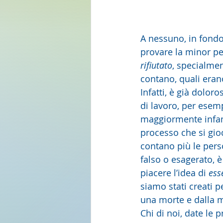
A nessuno, in fondo
provare la minor pen
rifiutato
, specialmen
contano, quali erano,
Infatti, è già doloro
di lavoro, per esemp
maggiormente infama
processo che si gioc
contano più le pers
falso o esagerato, 
piacere l’idea di 
ess
siamo stati creati pe
una morte e dalla m
Chi di noi, date le