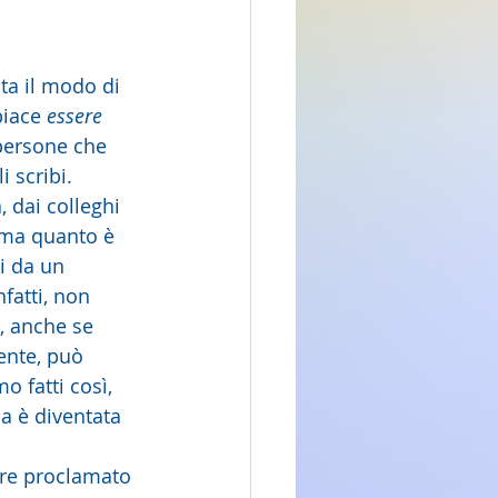
ita il modo di 
iace 
essere 
 persone che 
i scribi. 
, dai colleghi 
: ma quanto è 
i da un 
fatti, non 
, anche se 
ente, può 
o fatti così, 
sa è diventata 
ere proclamato 