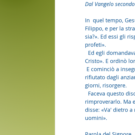
Dal Vangelo second
In  quel tempo, Gesù
Filippo, e per la st
sia?». Ed essi gli ri
profeti».
  Ed egli domandava loro: «Ma voi, chi dite che io sia?». Pietro gli  rispose: «Tu sei il 
Cristo». E ordinò lo
 E cominciò a insegnare loro che il Figlio dell'uomo  doveva soffrire molto ed essere 
rifiutato dagli anzia
giorni, risorgere.
  Faceva questo discorso apertamente. Pietro lo prese in disparte e si  mise a 
rimproverarlo. Ma eg
disse: «Va' dietro 
uomini».
Parola del Signore. 