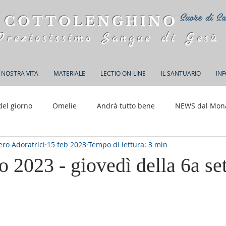
Suore di Sa
 COTTOLENGHINO
Preziosissimo Sangue di Gesù
 NOSTRA VITA
MATERIALE
LECTIO ON-LINE
IL SANTUARIO
IN
del giorno
Omelie
Andrà tutto bene
NEWS dal Mon
ro Adoratrici
15 feb 2023
Tempo di lettura: 3 min
150 anni di Adorazione
o 2023 - giovedì della 6a se
elle su 5.