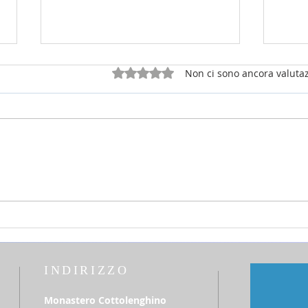
Valutazione 0 stelle su 5.
Non ci sono ancora valutaz
25 luglio 2026 - sabato della 16a
12 lu
settimana Tempo Ordinario
del T
INDIRIZZO
Monastero Cottolenghino