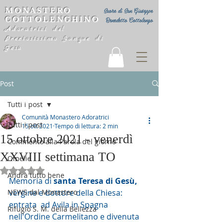
MONASTERO
Suore di San Giuseppe
COTTOLENGHINO
Benedetto Cottolengo
Adoratrici del
Preziosissimo Sangue di
Gesù
Post
Tutti i post
Comunità Monastero Adoratrici
Tutti i post
15 ott 2021
Tempo di lettura: 2 min
15 ottobre 2021 - venerdì
Commento alla Parola del giorno
XXVIII settimana TO
Omelie
Valutazione NaN stelle su 5.
Andrà tutto bene
Memoria di 
santa Teresa di Gesù, 
NEWS dal Monastero
vergine e dottore della Chiesa: 
entrata  ad Avila in Spagna 
Rifugio S. M. della Bellezza
nell'Ordine Carmelitano e divenuta 