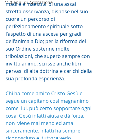
150 anni di Adorazione
madre e maestra  di una assai 
stretta osservanza, dispose nel suo 
cuore un percorso di  
perfezionamento spirituale sotto 
l'aspetto di una ascesa per gradi  
dell'anima a Dio; per la riforma del 
suo Ordine sostenne molte  
tribolazioni, che superò sempre con 
invitto animo; scrisse anche libri  
pervasi di alta dottrina e carichi della 
sua profonda esperienza.
Chi ha come amico Cristo Gesù e 
segue un capitano così magnanimo 
come  lui, può certo sopportare ogni 
cosa; Gesù infatti aiuta e dà forza, 
non  viene mai meno ed ama 
sinceramente. Infatti ha sempre 
riconosciuto e  tuttora vedo 