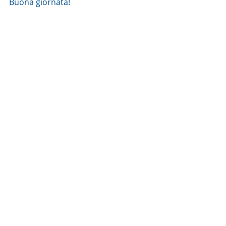
Buona giornata!
sr M.Chiara
Commento alla Parola del giorno
Post recenti
Mostra tutti