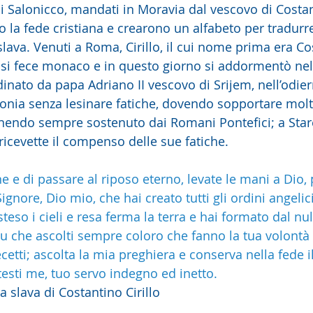
 di Salonicco, mandati in Moravia dal vescovo di Costa
o la fede cristiana e crearono un alfabeto per tradurre i
slava. Venuti a Roma, Cirillo, il cui nome prima era Co
, si fece monaco e in questo giorno si addormentò nel
inato da papa Adriano II vescovo di Srijem, nell’odier
nia senza lesinare fatiche, dovendo sopportare molti d
enendo sempre sostenuto dai Romani Pontefici; a Star
, ricevette il compenso delle sue fatiche.
ine e di passare al riposo eterno, levate le mani a Dio, 
gnore, Dio mio, che hai creato tutti gli ordini angelici e
teso i cieli e resa ferma la terra e hai formato dal null
tu che ascolti sempre coloro che fanno la tua volontà 
cetti; ascolta la mia preghiera e conserva nella fede il
esti me, tuo servo indegno ed inetto.
a slava di Costantino Cirillo