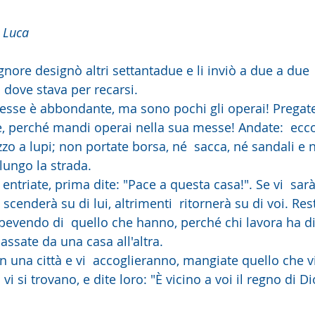
 Luca
ignore designò altri settantadue e li inviò a due a due 
o dove stava per recarsi.
, perché mandi operai nella sua messe! Andate:  ecc
zo a lupi; non portate borsa, né  sacca, né sandali e 
lungo la strada.
scenderà su di lui, altrimenti  ritornerà su di voi. Res
evendo di  quello che hanno, perché chi lavora ha dir
ssate da una casa all'altra.
 vi si trovano, e dite loro: "È vicino a voi il regno di Di