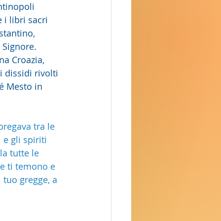
ntinopoli 
 libri sacri 
stantino, 
 Signore. 
na Croazia, 
issidi rivolti 
é Mesto in 
pregava tra le 
 gli spiriti 
a tutte le 
e ti temono e 
 tuo gregge, a 