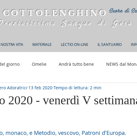
Suore di Sa
 COTTOLENGHINO
Preziosissimo Sangue di Gesù
 NOSTRA VITA
MATERIALE
LECTIO ON-LINE
IL SANTUARIO
IN
del giorno
Omelie
Andrà tutto bene
NEWS dal Mon
ro Adoratrici
13 feb 2020
Tempo di lettura: 2 min
150 anni di Adorazione
o 2020 - venerdì V settiman
elle su 5.
llo, monaco, e Metodio, vescovo, Patroni d'Europa.