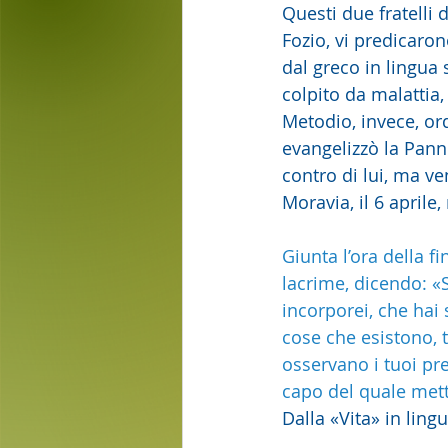
Questi due fratelli
Fozio, vi predicaron
dal greco in lingua 
colpito da malattia
Metodio, invece, ord
evangelizzò la Panno
contro di lui, ma v
Moravia, il 6 aprile
Giunta l’ora della f
lacrime, dicendo: «Si
incorporei, che hai s
cose che esistono, 
osservano i tuoi pre
capo del quale mett
Dalla «Vita» in lingu