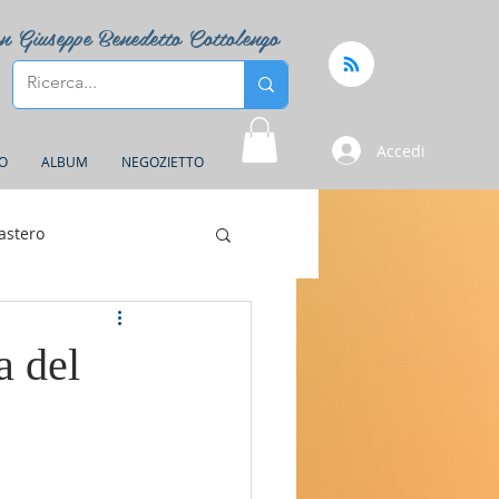
n Giuseppe Benedetto Cottolengo
Accedi
FO
ALBUM
NEGOZIETTO
astero
a del