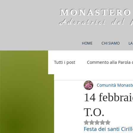
MONASTERO
Adoratrici del 
HOME
CHI SIAMO
LA
Tutti i post
Commento alla Parola 
Comunità Monaste
Rifugio S. M. della Bellezza
14 febbrai
T.O.
Valutazione NaN st
Festa dei santi Ciri