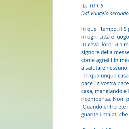
Lc 10,1-9
Dal Vangelo secondo
In quel  tempo, il S
in ogni città e luog
 Diceva  loro: «La messe è abbondante, ma sono pochi gli operai! Pregate dunque  il 
signore della messe
come agnelli in mez
a salutare nessuno 
  In qualunque casa entriate, prima dite: "Pace a questa casa!". Se vi  sarà un figlio della 
pace, la vostra pace 
casa, mangiando e b
ricompensa. Non  pa
 Quando entrerete in una città e vi  accoglieranno, mangiate quello che vi sarà offerto, 
guarite i malati che 