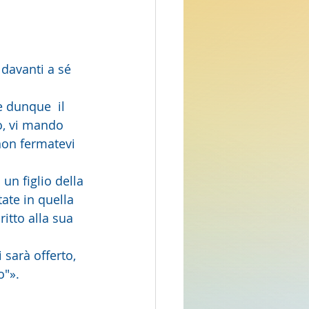
 davanti a sé 
o, vi mando 
non fermatevi 
tate in quella 
itto alla sua 
o"». 