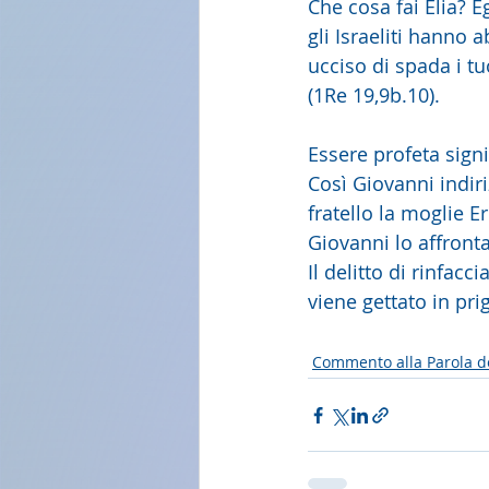
Che cosa fai Elia? Eg
gli Israeliti hanno 
ucciso di spada i tu
(1Re 19,9b.10).
Essere profeta sign
Così Giovanni indir
fratello la moglie E
Giovanni lo affronta
Il delitto di rinfac
viene gettato in pr
Commento alla Parola d