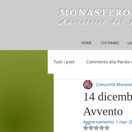
MONASTERO
Adoratrici del 
HOME
CHI SIAMO
LA
Tutti i post
Commento alla Parola 
Comunità Monaste
Rifugio S. M. della Bellezza
14 dicembr
Avvento
Aggiornamento:
1 mar 2
Valutazione NaN st