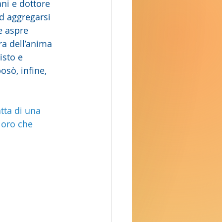
ni e dottore 
ad aggregarsi 
e aspre 
ra dell’anima 
isto e 
sò, infine, 
tta di una 
loro che 