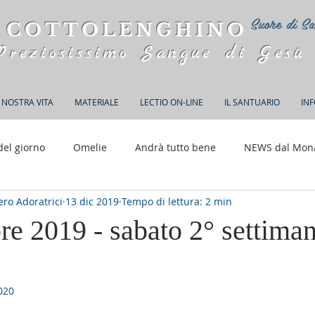
Suore di Sa
 COTTOLENGHINO
Preziosissimo Sangue di Gesù
 NOSTRA VITA
MATERIALE
LECTIO ON-LINE
IL SANTUARIO
IN
del giorno
Omelie
Andrà tutto bene
NEWS dal Mon
ro Adoratrici
13 dic 2019
Tempo di lettura: 2 min
150 anni di Adorazione
e 2019 - sabato 2° settiman
020
elle su 5.