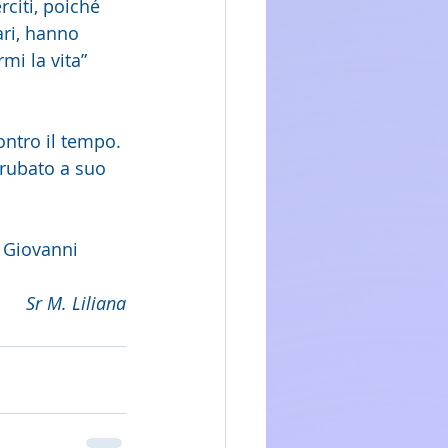
rciti, poiché 
ari, hanno 
mi la vita” 
ontro il tempo. 
 rubato a suo 
ì Giovanni 
Sr M. Liliana