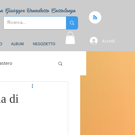
n Giuseppe Benedetto Cottolengo
Accedi
FO
ALBUM
NEGOZIETTO
astero
a di