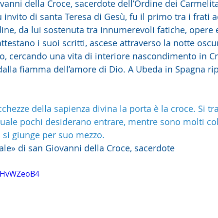
anni della Croce, sacerdote dell’Ordine dei Carmelita
 invito di santa Teresa di Gesù, fu il primo tra i frati 
dine, da lui sostenuta tra innumerevoli fatiche, opere 
ttestano i suoi scritti, ascese attraverso la notte oscu
o, cercando una vita di interiore nascondimento in Cr
dalla fiamma dell’amore di Dio. A Ubeda in Spagna ripo
cchezze della sapienza divina la porta è la croce. Si tra
 quale pochi desiderano entrare, mentre sono molti co
i si giunge per suo mezzo.
uale» di san Giovanni della Croce, sacerdote
QMHvWZeoB4