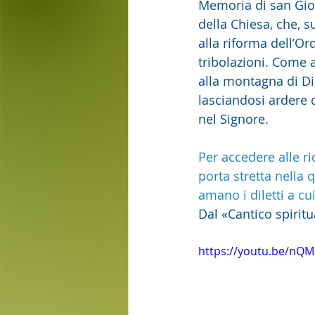
Memoria di san Giov
della Chiesa, che, su
alla riforma dell’Or
tribolazioni. Come a
alla montagna di Di
lasciandosi ardere 
nel Signore.
Per accedere alle ri
porta stretta nella
amano i diletti a cu
Dal «Cantico spirit
https://youtu.be/n