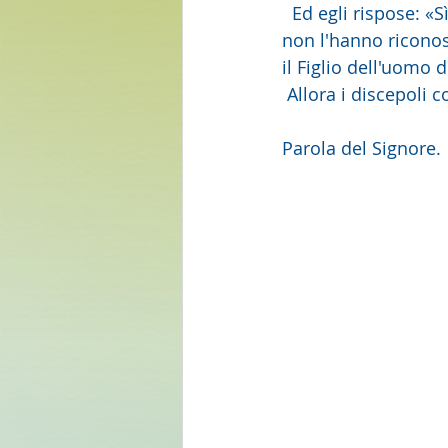
  Ed egli rispose: «Sì, verrà Elìa e ristabilirà ogni cosa. Ma io vi  dico: Elìa è già venuto e 
non l'hanno riconos
il Figlio dell'uomo 
 Allora i discepoli 
Parola del Signore.