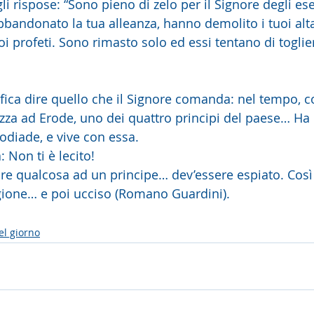
li rispose: “Sono pieno di zelo per il Signore degli ese
abbandonato la tua alleanza, hanno demolito i tuoi alt
oi profeti. Sono rimasto solo ed essi tentano di toglier
ifica dire quello che il Signore comanda: nel tempo, c
izza ad Erode, uno dei quattro principi del paese… Ha
rodiade, e vive con essa.
: Non ti è lecito!
ciare qualcosa ad un principe… dev’essere espiato. Cos
igione… e poi ucciso (Romano Guardini).
el giorno