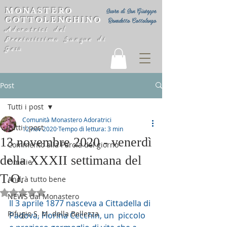
MONASTERO
Suore di San Giuseppe
COTTOLENGHINO
Benedetto Cottolengo
Adoratrici del
Preziosissimo Sangue di
Gesù
Post
Tutti i post
Comunità Monastero Adoratrici
Tutti i post
12 nov 2020
Tempo di lettura: 3 min
13 novembre 2020 - venerdì
Commento alla Parola del giorno
della XXXII settimana del
Omelie
T.O.
Andrà tutto bene
Valutazione NaN stelle su 5.
NEWS dal Monastero
Il 3 aprile 1877 nasceva a Cittadella di 
Rifugio S. M. della Bellezza
Padova, Fiorina Cecchin, un  piccolo 