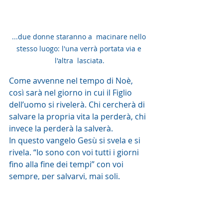
...due donne staranno a  macinare nello 
stesso luogo: l'una verrà portata via e 
l'altra  lasciata.
Come avvenne nel tempo di Noè, 
così sarà nel giorno in cui il Figlio 
dell’uomo si rivelerà. Chi cercherà di 
salvare la propria vita la perderà, chi 
invece la perderà la salverà.
In questo vangelo Gesù si svela e si 
rivela. “Io sono con voi tutti i giorni 
fino alla fine dei tempi” con voi 
sempre, per salvarvi, mai soli.
La Scrittura nel Profeta Isaia dice: 
“convertitevi, o peccatori, e operate 
la giustizia davanti a voi. Chi sa che 