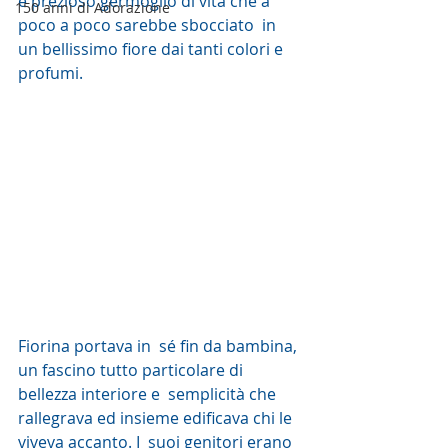
e prezioso germoglio di vita che a 
150 anni di Adorazione
poco a poco sarebbe sbocciato  in 
un bellissimo fiore dai tanti colori e 
profumi. 
Fiorina portava in  sé fin da bambina, 
un fascino tutto particolare di 
bellezza interiore e  semplicità che 
rallegrava ed insieme edificava chi le 
viveva accanto. I  suoi genitori erano 