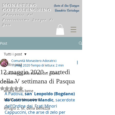
MONASTERO
Suore di San Giuseppe
COTTOLENGHINO
Benedetto Cottolengo
Adoratrici del
Preziosissimo Sangue di
Gesù
Post
Tutti i post
Comunità Monastero Adoratrici
Tutti i post
11 mag 2020
Tempo di lettura: 2 min
12 maggio 2020 - martedì
Commento alla Parola del giorno
della V settimana di Pasqua
Omelie
Valutazione NaN stelle su 5.
Andrà tutto bene
A Padova, 
san  Leopoldo (Bogdano) 
NEWS dal Monastero
da Castronuovo Mandic
, sacerdote 
dell’Ordine dei  Frati Minori 
Rifugio S. M. della Bellezza
Cappuccini, che arse di zelo per 