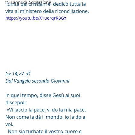
150 anni di Adorazione
l’unità dei cristiani e  dedicò tutta la 
vita al ministero della riconciliazione.
https://youtu.be/X1uerqrR3GY
Gv 14,27-31
Dal Vangelo secondo Giovanni
In quel tempo, disse Gesù ai suoi 
discepoli:
 «Vi lascio la pace, vi do la mia pace. 
Non come la dà il mondo, io la do a 
voi.
  Non sia turbato il vostro cuore e 