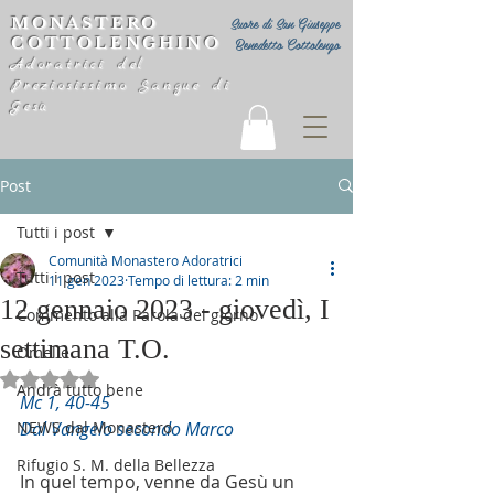
MONASTERO
Suore di San Giuseppe
COTTOLENGHINO
Benedetto Cottolengo
Adoratrici del
Preziosissimo Sangue di
Gesù
Post
Tutti i post
Comunità Monastero Adoratrici
Tutti i post
11 gen 2023
Tempo di lettura: 2 min
12 gennaio 2023 - giovedì, I
Commento alla Parola del giorno
settimana T.O.
Omelie
Valutazione NaN stelle su 5.
Andrà tutto bene
Mc 1, 40-45
NEWS dal Monastero
Dal Vangelo secondo Marco
Rifugio S. M. della Bellezza
In quel tempo, venne da Gesù un 