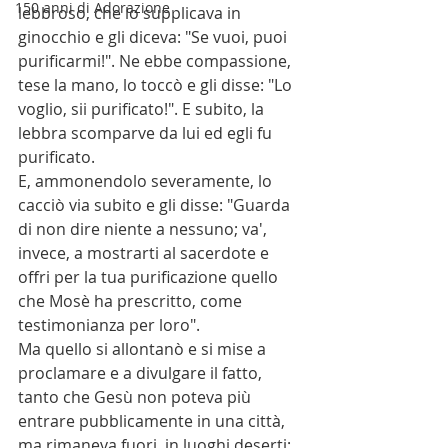
150 anni di Adorazione
lebbroso, che lo supplicava in 
ginocchio e gli diceva: "Se vuoi, puoi 
purificarmi!". Ne ebbe compassione, 
tese la mano, lo toccò e gli disse: "Lo 
voglio, sii purificato!". E subito, la 
lebbra scomparve da lui ed egli fu 
purificato.
E, ammonendolo severamente, lo 
cacciò via subito e gli disse: "Guarda 
di non dire niente a nessuno; va', 
invece, a mostrarti al sacerdote e 
offri per la tua purificazione quello 
che Mosè ha prescritto, come 
testimonianza per loro".
Ma quello si allontanò e si mise a 
proclamare e a divulgare il fatto, 
tanto che Gesù non poteva più 
entrare pubblicamente in una città, 
ma rimaneva fuori, in luoghi deserti; 