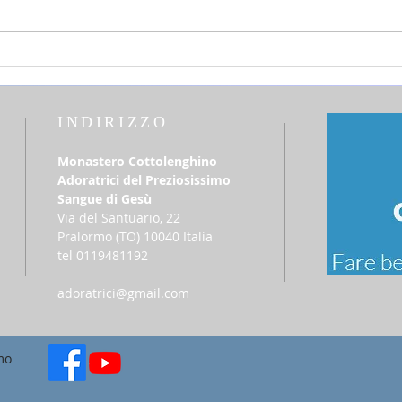
25 luglio 2026 - sabato della 16a
12 lu
settimana Tempo Ordinario
del T
INDIRIZZO
Monastero Cottolenghino
Adoratrici del Preziosissimo
Sangue di Gesù
Via del Santuario, 22
​Pralormo (TO) 10040 Italia
tel 0119481192
adoratrici@gmail.com
mo