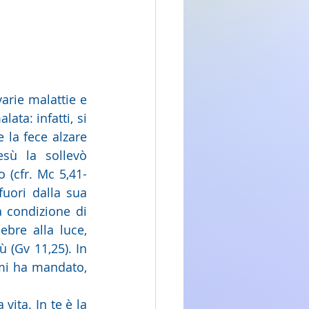
rie malattie e 
ta: infatti, si 
 la fece alzare 
sù la sollevò 
 (cfr. Mc 5,41-
uori dalla sua 
a condizione di 
bre alla luce, 
 (Gv 11,25). In 
 mi ha mandato, 
vita. In te è la 