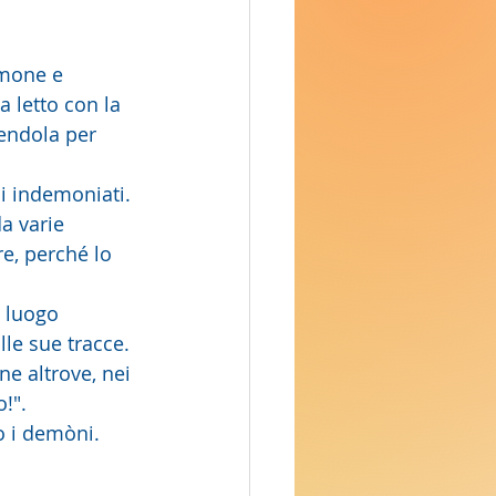
imone e 
 letto con la 
dendola per 
da varie 
e, perché lo  
le sue tracce. 
ne altrove, nei 
o!".
o i demòni.