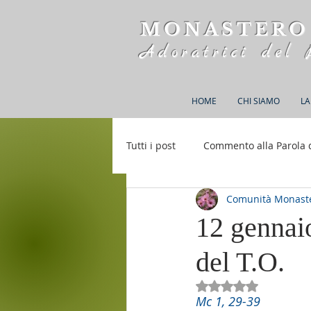
MONASTERO
Adoratrici del 
HOME
CHI SIAMO
LA
Tutti i post
Commento alla Parola 
Comunità Monaste
Rifugio S. M. della Bellezza
12 gennaio
del T.O.
Valutazione NaN st
Mc 1, 29-39