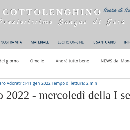
Suore di Sa
 COTTOLENGHINO
Preziosissimo Sangue di Gesù
 NOSTRA VITA
MATERIALE
LECTIO ON-LINE
IL SANTUARIO
IN
del giorno
Omelie
Andrà tutto bene
NEWS dal Mon
ro Adoratrici
11 gen 2022
Tempo di lettura: 2 min
150 anni di Adorazione
 2022 - mercoledì della I s
elle su 5.