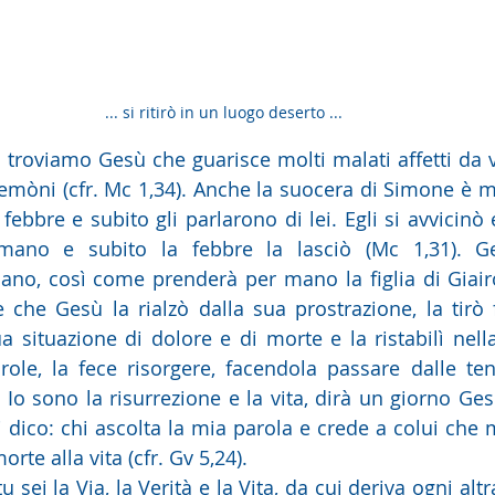
... si ritirò in un luogo deserto ... 
 troviamo Gesù che guarisce molti malati affetti da va
mòni (cfr. Mc 1,34). Anche la suocera di Simone è mala
 febbre e subito gli parlarono di lei. Egli si avvicinò e
ano e subito la febbre la lasciò (Mc 1,31). Ge
no, così come prenderà per mano la figlia di Giairo
che Gesù la rialzò dalla sua prostrazione, la tirò f
ua situazione di dolore e di morte e la ristabilì nell
arole, la fece risorgere, facendola passare dalle tene
 Io sono la risurrezione e la vita, dirà un giorno Gesù
 vi dico: chi ascolta la mia parola e crede a colui che
rte alla vita (cfr. Gv 5,24).
u sei la Via, la Verità e la Vita, da cui deriva ogni altra 