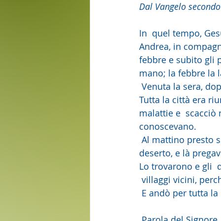
Dal Vangelo second
In  quel tempo, Ges
Andrea, in compagni
febbre e subito gli 
mano; la febbre la la
 Venuta la sera, dopo il tramonto del sole, gli  portavano tutti i malati e gli indemoniati. 
Tutta la città era ri
malattie e  scacciò
conoscevano.
 Al mattino presto si alzò quando ancora era buio e,  uscito, si ritirò in un luogo 
deserto, e là pregav
Lo trovarono e gli  
 villaggi vicini, per
 E andò per tutta l
 Parola del Signore.