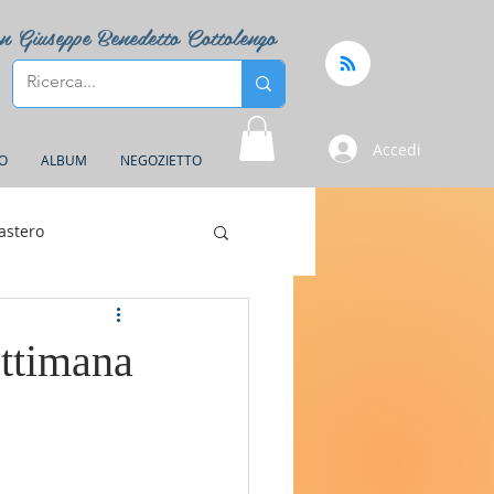
n Giuseppe Benedetto Cottolengo
Accedi
FO
ALBUM
NEGOZIETTO
astero
ettimana