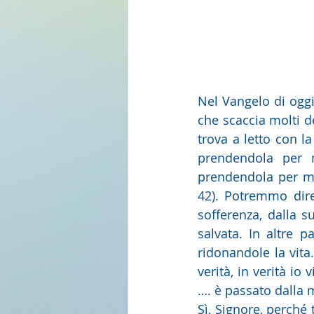
Nel Vangelo di oggi
che scaccia molti de
trova a letto con la
prendendola per m
prendendola per ma
42). Potremmo dire 
sofferenza, dalla s
salvata. In altre p
ridonandole la vita.
verità, in verità io
…. è passato dalla mo
Sì, Signore, perché t