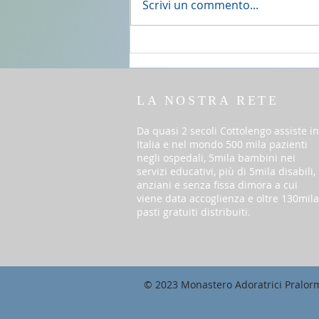
2 agosto 2026 - 18a Domenica
Scrivi un commento...
del T.O. anno A
LA NOSTRA RETE
Da quasi 2 secoli Cottolengo assiste in
Italia e nel mondo 500 mila pazienti
negli ospedali, 5mila bambini nei
servizi educativi, più di 5mila disabili,
anziani e senza fissa dimora a cui
viene data accoglienza e oltre 130mila
pasti gratuiti distribuiti.
© 2023 Monastero Adoratrici Pralor