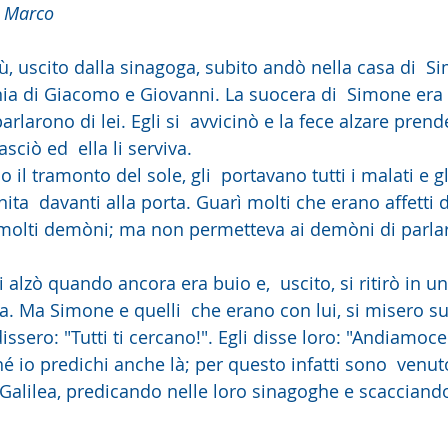
o Marco
ù, uscito dalla sinagoga, subito andò nella casa di  S
a di Giacomo e Giovanni. La suocera di  Simone era a
parlarono di lei. Egli si  avvicinò e la fece alzare pren
sciò ed  ella li serviva.
unita  davanti alla porta. Guarì molti che erano affetti 
 molti demòni; ma non permetteva ai demòni di parlar
a. Ma Simone e quelli  che erano con lui, si misero sul
dissero: "Tutti ti cercano!". Egli disse loro: "Andiamoce
ché io predichi anche là; per questo infatti sono  venut
a Galilea, predicando nelle loro sinagoghe e scacciand