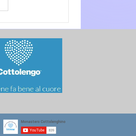
glio 2026 - 15a Domenica
.O. anno A