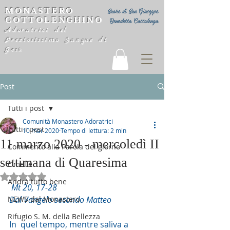
MONASTERO
Suore di San Giuseppe
COTTOLENGHINO
Benedetto Cottolengo
Adoratrici del
Preziosissimo Sangue di
Gesù
Post
Tutti i post
Comunità Monastero Adoratrici
Tutti i post
10 mar 2020
Tempo di lettura: 2 min
11 marzo 2020 - mercoledì II
Commento alla Parola del giorno
settimana di Quaresima
Omelie
Valutazione NaN stelle su 5.
Andrà tutto bene
Mt 20, 17-28
NEWS dal Monastero
Dal Vangelo secondo Matteo
Rifugio S. M. della Bellezza
In  quel tempo, mentre saliva a 