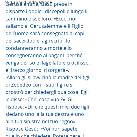
150 anni di Adorazione
Gerusalemme, Gesù prese in 
disparte i dodici  discepoli e lungo il 
cammino disse loro: «Ecco, noi 
saliamo a  Gerusalemme e il Figlio 
dell'uomo sarà consegnato ai capi 
dei sacerdoti e  agli scribi; lo 
condanneranno a morte e lo 
consegneranno ai pagani  perché 
venga deriso e flagellato e crocifisso, 
e il terzo giorno  risorgerà».
 Allora gli si avvicinò la madre dei figli 
di Zebedèo con  i suoi figli e si 
prostrò per chiedergli qualcosa. Egli 
le disse: «Che  cosa vuoi?». Gli 
rispose: «Di' che questi miei due figli 
siedano uno  alla tua destra e uno 
alla tua sinistra nel tuo regno». 
Rispose Gesù:  «Voi non sapete 
quello che chiedete. Potete bere il 