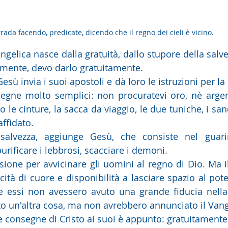
trada facendo, predicate, dicendo che il regno dei cieli è vicino.
gelica nasce dalla gratuità, dallo stupore della salve
amente, devo darlo gratuitamente.
sù invia i suoi apostoli e dà loro le istruzioni per la 
egne molto semplici: non procuratevi oro, nè argen
 le cinture, la sacca da viaggio, le due tuniche, i sanda
affidato.
alvezza, aggiunge Gesù, che consiste nel guarire
purificare i lebbrosi, scacciare i demoni.
ssione per avvicinare gli uomini al regno di Dio. Ma i
ità di cuore e disponibilità a lasciare spazio al pote
e essi non avessero avuto una grande fiducia nella 
to un'altra cosa, ma non avrebbero annunciato il Vang
e consegne di Cristo ai suoi è appunto: gratuitamente 