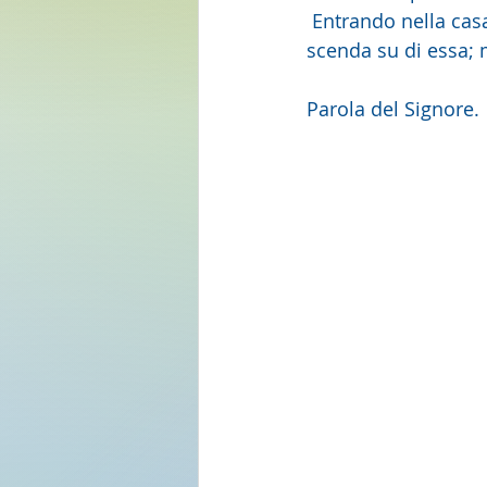
 Entrando nella casa, rivolgetele il saluto. Se quella casa ne è degna, la vostra pace 
scenda su di essa; m
Parola del Signore. 