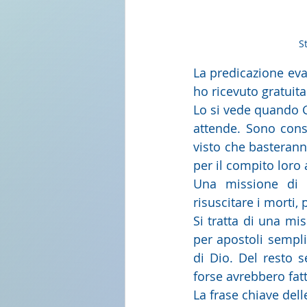
S
La predicazione evan
ho ricevuto gratuit
Lo si vede quando Ge
attende. Sono cons
visto che basteranno
per il compito loro 
Una missione di s
risuscitare i morti, 
Si tratta di una mi
per apostoli semplic
di Dio. Del resto s
forse avrebbero fat
La frase chiave dell