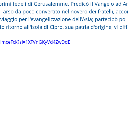
 primi fedeli di Gerusalemme. Predicò il Vangelo ad An
 Tarso da poco convertito nel novero dei fratelli, ac
iaggio per l'evangelizzazione dell'Asia; partecipò poi 
ritorno all'isola di Cipro, sua patria d'origine, vi dif
YGImceFck?si=1XFVnGKyVd4ZwDdE