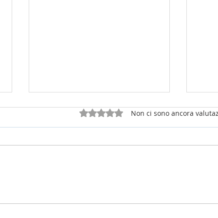
Valutazione 0 stelle su 5.
Non ci sono ancora valutaz
25 luglio 2026 - sabato della 16a
12 lu
settimana Tempo Ordinario
del T