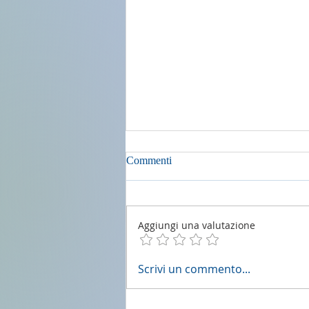
Commenti
Aggiungi una valutazione
2 agosto 2026 - 18a Domenica
Scrivi un commento...
del T.O. anno A