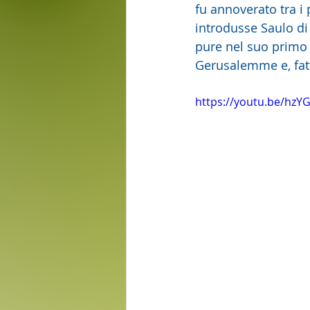
fu annoverato tra i
introdusse Saulo di
pure nel suo primo v
Gerusalemme e, fatto 
https://youtu.be/hz