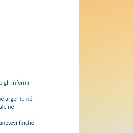
né argento né 
li, né 
anetevi finché 