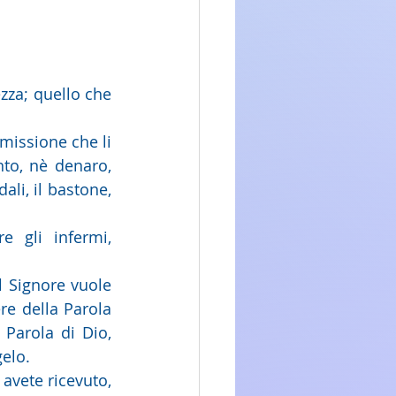
zza; quello che 
missione che li 
to, nè denaro, 
li, il bastone, 
 gli infermi, 
l Signore vuole 
re della Parola 
Parola di Dio, 
elo.
avete ricevuto, 