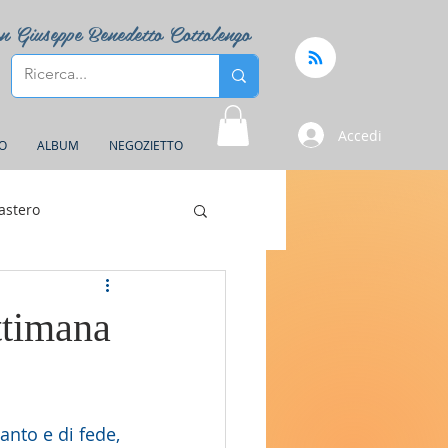
n Giuseppe Benedetto Cottolengo
Accedi
FO
ALBUM
NEGOZIETTO
astero
ttimana
anto e di fede, 