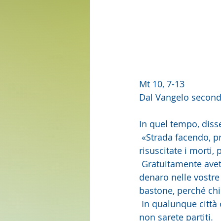
Mt 10, 7-13
Dal Vangelo secon
In quel tempo, diss
 «Strada facendo, predicate, dicendo che il regno dei cieli è vicino. Guarite gli infermi, 
risuscitate i morti, 
 Gratuitamente avet
denaro nelle vostre 
bastone, perché chi
 In qualunque città 
non sarete partiti. 