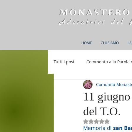
MONASTERO
Adoratrici del 
HOME
CHI SIAMO
LA
Tutti i post
Commento alla Parola 
Comunità Monaste
Rifugio S. M. della Bellezza
11 giugno 
del T.O.
Valutazione NaN st
Memoria di 
san Ba