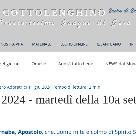
Suore di Sa
 COTTOLENGHINO
Preziosissimo Sangue di Gesù
 NOSTRA VITA
MATERIALE
LECTIO ON-LINE
IL SANTUARIO
IN
del giorno
Omelie
Andrà tutto bene
NEWS dal Mon
ro Adoratrici
11 giu 2024
Tempo di lettura: 2 min
150 anni di Adorazione
2024 - martedì della 10a se
elle su 5.
rnaba, Apostolo
, che, uomo mite e colmo di Spirito S