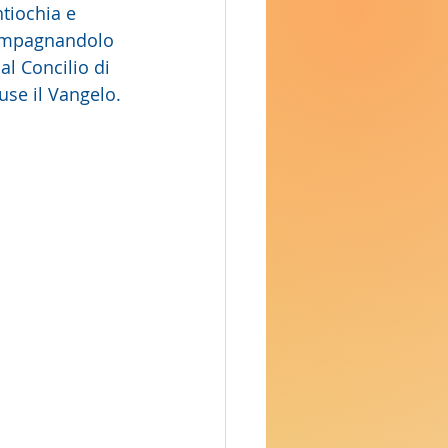
tiochia e 
compagnandolo 
al Concilio di 
fuse il Vangelo.