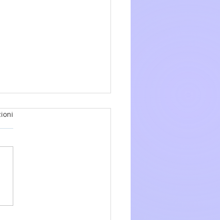
ioni
glio 2026 - 15a Domenica
.O. anno A