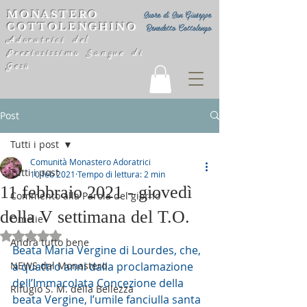
MONASTERO
Suore di San Giuseppe
COTTOLENGHINO
Benedetto Cottolengo
Adoratrici del
Preziosissimo Sangue di
Gesù
Post
Tutti i post
Comunità Monastero Adoratrici
Tutti i post
10 feb 2021
Tempo di lettura: 2 min
11 febbraio 2021 - giovedì
Commento alla Parola del giorno
della V settimana del T.O.
Omelie
Valutazione NaN stelle su 5.
Andrà tutto bene
Beata Maria Vergine di Lourdes, che, 
NEWS dal Monastero
a quattro anni dalla proclamazione 
dell’Immacolata Concezione della 
Rifugio S. M. della Bellezza
beata Vergine, l’umile fanciulla santa 