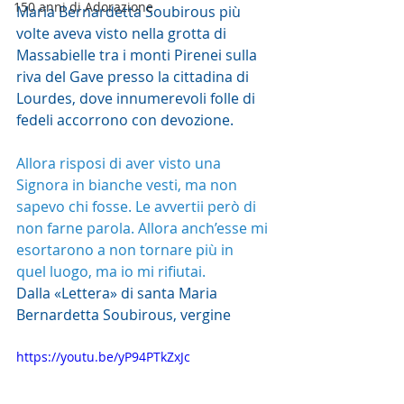
150 anni di Adorazione
Maria Bernardetta Soubirous più 
volte aveva visto nella grotta di 
Massabielle tra i monti Pirenei sulla 
riva del Gave presso la cittadina di 
Lourdes, dove innumerevoli folle di 
fedeli accorrono con devozione.
Allora risposi di aver visto una 
Signora in bianche vesti, ma non 
sapevo chi fosse. Le avvertii però di 
non farne parola. Allora anch’esse mi 
esortarono a non tornare più in
quel luogo, ma io mi rifiutai.
Dalla «Lettera» di santa Maria 
Bernardetta Soubirous, vergine
https://youtu.be/yP94PTkZxJc