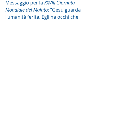
Messaggio per la 
XXVIII Giornata 
Mondiale del Malato
: “Gesù guarda 
l’umanità ferita. Egli ha occhi che 
vedono, che si accorgono, perché 
guardano in profondità, non 
corrono indifferenti, ma si fermano e 
accolgono tutto l’uomo, ogni uomo 
nella sua condizione di salute, senza 
scartare nessuno, invitando 
ciascuno ad entrare nella sua vita 
per fare esperienza di tenerezza. 
Perché Gesù Cristo nutre questi 
sentimenti? Perché Egli stesso si è 
fatto debole, sperimentando 
l’umana sofferenza e ricevendo a sua 
volta ristoro dal Padre. Infatti, solo 
che fa, in prima persona, questa 
esperienza saprà essere di conforto 
per l’altro”. Questo è vero per 