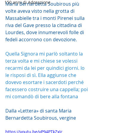
150 anni di Adorazione
Maria Bernardetta Soubirous più 
volte aveva visto nella grotta di 
Massabielle tra i monti Pirenei sulla 
riva del Gave presso la cittadina di 
Lourdes, dove innumerevoli folle di 
fedeli accorrono con devozione.
Quella Signora mi parlò soltanto la 
terza volta e mi chiese se volessi 
recarmi da lei per quindici giorni. Io 
le risposi di sì. Ella aggiunse che 
dovevo esortare i sacerdoti perché 
facessero costruire una cappella; poi 
mi comandò di bere alla fontana
Dalla «Lettera» di santa Maria 
Bernardetta Soubirous, vergine
https://youtu.be/yP94PTkZxJc