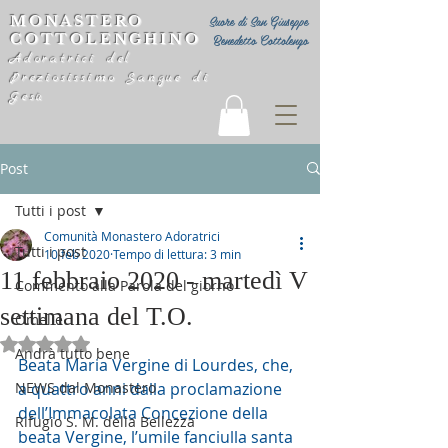
MONASTERO
Suore di San Giuseppe
COTTOLENGHINO
Benedetto Cottolengo
Adoratrici del
Preziosissimo Sangue di
Gesù
Post
Tutti i post
Comunità Monastero Adoratrici
Tutti i post
10 feb 2020
Tempo di lettura: 3 min
11 febbraio 2020 - martedì V
Commento alla Parola del giorno
settimana del T.O.
Omelie
Valutazione NaN stelle su 5.
Andrà tutto bene
Beata Maria Vergine di Lourdes, che, 
NEWS dal Monastero
a quattro anni dalla proclamazione 
dell’Immacolata Concezione della 
Rifugio S. M. della Bellezza
beata Vergine, l’umile fanciulla santa 