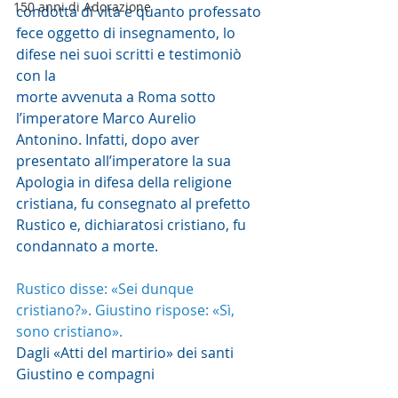
150 anni di Adorazione
condotta di vita e quanto professato 
fece oggetto di insegnamento, lo 
difese nei suoi scritti e testimoniò 
con la
morte avvenuta a Roma sotto 
l’imperatore Marco Aurelio 
Antonino. Infatti, dopo aver 
presentato all’imperatore la sua 
Apologia in difesa della religione 
cristiana, fu consegnato al prefetto 
Rustico e, dichiaratosi cristiano, fu 
condannato a morte.
Rustico disse: «Sei dunque 
cristiano?». Giustino rispose: «Sì, 
sono cristiano».
Dagli «Atti del martirio» dei santi 
Giustino e compagni