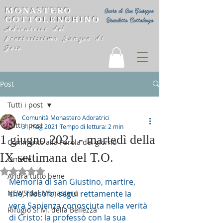
MONASTERO
Suore di San Giuseppe
COTTOLENGHINO
Benedetto Cottolengo
Adoratrici del
Preziosissimo Sangue di
Gesù
Post
Tutti i post
Comunità Monastero Adoratrici
Tutti i post
31 mag 2021
Tempo di lettura: 2 min
1 giugno 2021 - martedì della
Commento alla Parola del giorno
IX settimana del T.O.
Omelie
Valutazione NaN stelle su 5.
Andrà tutto bene
Memoria di san Giustino, martire, 
NEWS dal Monastero
che, filosofo, seguì rettamente la 
vera Sapienza conosciuta nella verità 
Rifugio S. M. della Bellezza
di Cristo: la professò con la sua 