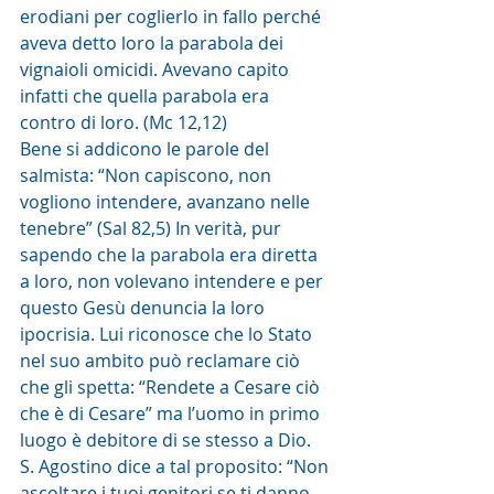
erodiani per coglierlo in fallo perché 
aveva detto loro la parabola dei 
vignaioli omicidi. Avevano capito 
infatti che quella parabola era 
contro di loro. (Mc 12,12)
Bene si addicono le parole del 
salmista: “Non capiscono, non 
vogliono intendere, avanzano nelle 
tenebre” (Sal 82,5) In verità, pur 
sapendo che la parabola era diretta 
a loro, non volevano intendere e per 
questo Gesù denuncia la loro 
ipocrisia. Lui riconosce che lo Stato 
nel suo ambito può reclamare ciò 
che gli spetta: “Rendete a Cesare ciò 
che è di Cesare” ma l’uomo in primo 
luogo è debitore di se stesso a Dio. 
S. Agostino dice a tal proposito: “Non 
ascoltare i tuoi genitori se ti danno 